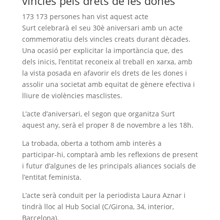
vincles pels drets de les dones
173
173 persones han vist aquest acte
Surt celebrarà el seu 30è aniversari amb un acte
commemoratiu dels vincles creats durant dècades.
Una ocasió per explicitar la importància que, des
dels inicis, l’entitat reconeix al treball en xarxa, amb
la vista posada en afavorir els drets de les dones i
assolir una societat amb equitat de gènere efectiva i
lliure de violències masclistes.
L’acte d’aniversari, el segon que organitza Surt
aquest any, serà el proper 8 de novembre a les 18h.
La trobada, oberta a tothom amb interès a
participar-hi, comptarà amb les reflexions de present
i futur d’algunes de les principals aliances socials de
l’entitat feminista.
L’acte serà conduït per la periodista Laura Aznar i
tindrà lloc al Hub Social (C/Girona, 34, interior,
Barcelona).