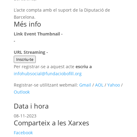
L’acte compta amb el suport de la Diputació de
Barcelona.
Més info
Link Event Thumbnail -
-
URL Streaming -
Inscriu-te
Per registrar-se a aquest acte
escriu a
infohubsocial@fundaciobofill.org
Registrar-se utilitzant webmail:
Gmail
/
AOL
/
Yahoo
/
Outlook
Data i hora
08-11-2023
Comparteix a les Xarxes
Facebook