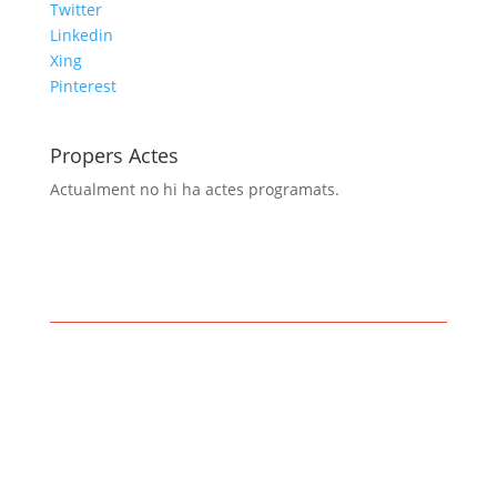
Twitter
Linkedin
Xing
Pinterest
Propers Actes
Actualment no hi ha actes programats.
Amb el suport de: